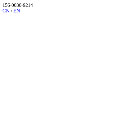
156-0030-9214
CN
/
EN