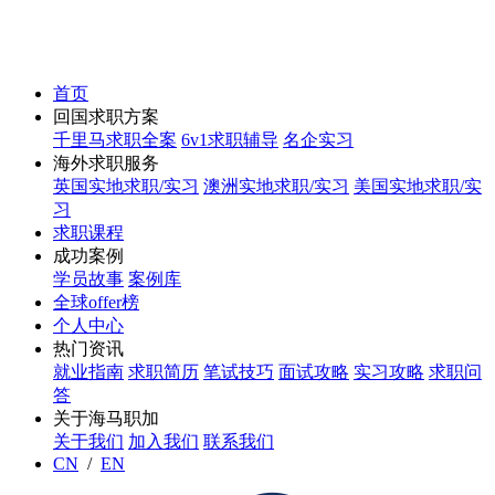
首页
回国求职方案
千里马求职全案
6v1求职辅导
名企实习
海外求职服务
英国实地求职/实习
澳洲实地求职/实习
美国实地求职/实
习
求职课程
成功案例
学员故事
案例库
全球offer榜
个人中心
热门资讯
就业指南
求职简历
笔试技巧
面试攻略
实习攻略
求职问
答
关于海马职加
关于我们
加入我们
联系我们
CN
/
EN