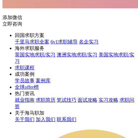
添加微信
立即咨询
回国求职方案
千里马求职全案
6v1求职辅导
名企实习
海外求职服务
英国实地求职/实习
澳洲实地求职/实习
美国实地求职/实
习
求职课程
成功案例
学员故事
案例库
全球offer榜
热门资讯
就业指南
求职简历
笔试技巧
面试攻略
实习攻略
求职问
答
关于海马职加
关于我们
加入我们
联系我们