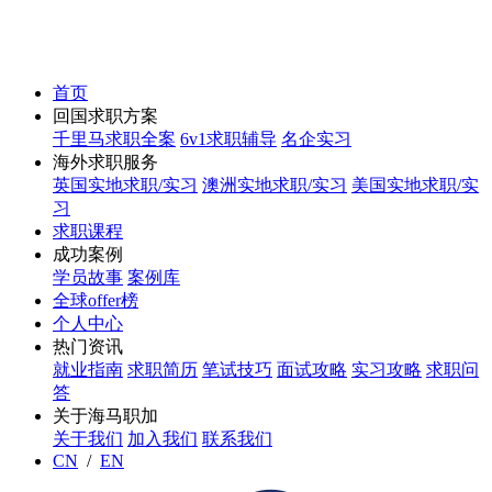
首页
回国求职方案
千里马求职全案
6v1求职辅导
名企实习
海外求职服务
英国实地求职/实习
澳洲实地求职/实习
美国实地求职/实
习
求职课程
成功案例
学员故事
案例库
全球offer榜
个人中心
热门资讯
就业指南
求职简历
笔试技巧
面试攻略
实习攻略
求职问
答
关于海马职加
关于我们
加入我们
联系我们
CN
/
EN