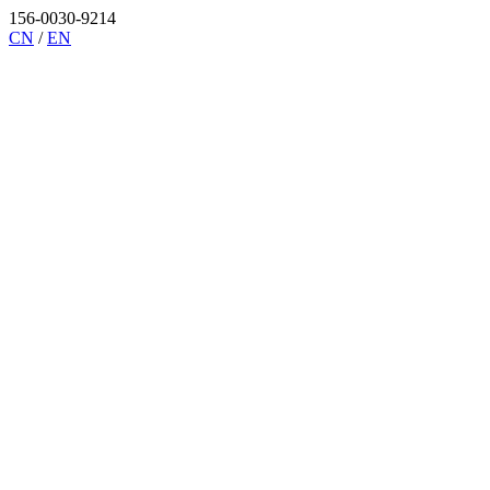
156-0030-9214
CN
/
EN