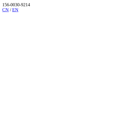
156-0030-9214
CN
/
EN