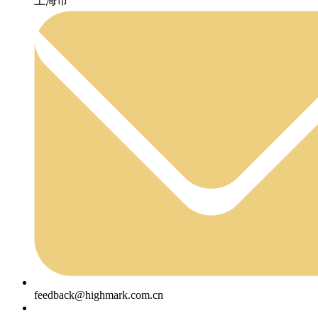
上海市
feedback@highmark.com.cn