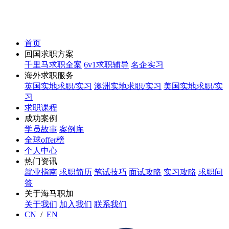
首页
回国求职方案
千里马求职全案
6v1求职辅导
名企实习
海外求职服务
英国实地求职/实习
澳洲实地求职/实习
美国实地求职/实
习
求职课程
成功案例
学员故事
案例库
全球offer榜
个人中心
热门资讯
就业指南
求职简历
笔试技巧
面试攻略
实习攻略
求职问
答
关于海马职加
关于我们
加入我们
联系我们
CN
/
EN