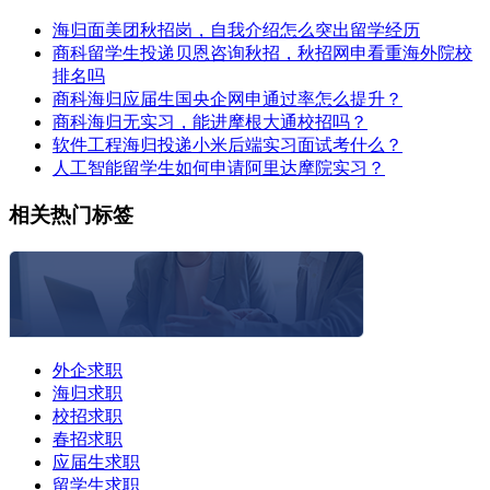
海归面美团秋招岗，自我介绍怎么突出留学经历
商科留学生投递贝恩咨询秋招，秋招网申看重海外院校
排名吗
商科海归应届生国央企网申通过率怎么提升？
商科海归无实习，能进摩根大通校招吗？
软件工程海归投递小米后端实习面试考什么？
人工智能留学生如何申请阿里达摩院实习？
相关热门标签
外企求职
海归求职
校招求职
春招求职
应届生求职
留学生求职