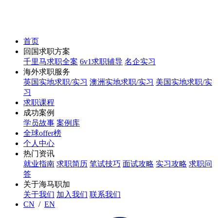
首页
回国求职方案
千里马求职全案
6v1求职辅导
名企实习
海外求职服务
英国实地求职/实习
澳洲实地求职/实习
美国实地求职/实
习
求职课程
成功案例
学员故事
案例库
全球offer榜
个人中心
热门资讯
就业指南
求职简历
笔试技巧
面试攻略
实习攻略
求职问
答
关于海马职加
关于我们
加入我们
联系我们
CN
/
EN