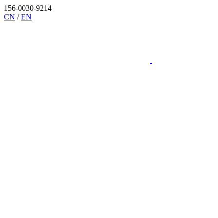
156-0030-9214
CN
/
EN