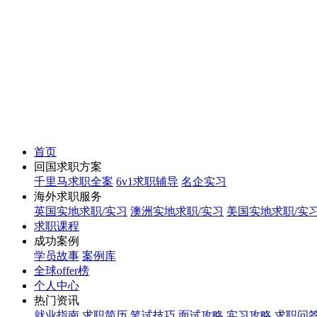
首页
回国求职方案
千里马求职全案
6v1求职辅导
名企实习
海外求职服务
英国实地求职/实习
澳洲实地求职/实习
美国实地求职/实
求职课程
成功案例
学员故事
案例库
全球offer榜
个人中心
热门资讯
就业指南
求职简历
笔试技巧
面试攻略
实习攻略
求职问