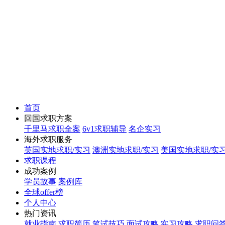
首页
回国求职方案
千里马求职全案
6v1求职辅导
名企实习
海外求职服务
英国实地求职/实习
澳洲实地求职/实习
美国实地求职/实
求职课程
成功案例
学员故事
案例库
全球offer榜
个人中心
热门资讯
就业指南
求职简历
笔试技巧
面试攻略
实习攻略
求职问