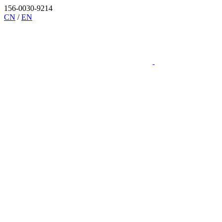
156-0030-9214
CN
/
EN