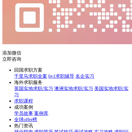
添加微信
立即咨询
回国求职方案
千里马求职全案
6v1求职辅导
名企实习
海外求职服务
英国实地求职/实习
澳洲实地求职/实习
美国实地求职/实
习
求职课程
成功案例
学员故事
案例库
全球offer榜
热门资讯
就业指南
求职简历
笔试技巧
面试攻略
实习攻略
求职问