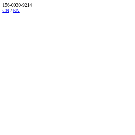
156-0030-9214
CN
/
EN