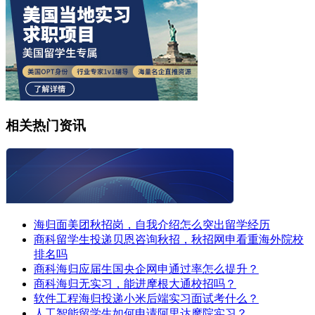
相关热门资讯
海归面美团秋招岗，自我介绍怎么突出留学经历
商科留学生投递贝恩咨询秋招，秋招网申看重海外院校
排名吗
商科海归应届生国央企网申通过率怎么提升？
商科海归无实习，能进摩根大通校招吗？
软件工程海归投递小米后端实习面试考什么？
人工智能留学生如何申请阿里达摩院实习？