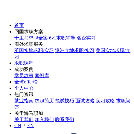
首页
回国求职方案
千里马求职全案
6v1求职辅导
名企实习
海外求职服务
英国实地求职/实习
澳洲实地求职/实习
美国实地求职/实
习
求职课程
成功案例
学员故事
案例库
全球offer榜
个人中心
热门资讯
就业指南
求职简历
笔试技巧
面试攻略
实习攻略
求职问
答
关于海马职加
关于我们
加入我们
联系我们
CN
/
EN