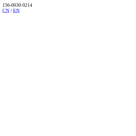
156-0030-9214
CN
/
EN