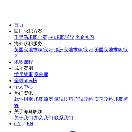
首页
回国求职方案
千里马求职全案
6v1求职辅导
名企实习
海外求职服务
英国实地求职/实习
澳洲实地求职/实习
美国实地求职/实
习
求职课程
成功案例
学员故事
案例库
全球offer榜
个人中心
热门资讯
就业指南
求职简历
笔试技巧
面试攻略
实习攻略
求职问
答
关于海马职加
关于我们
加入我们
联系我们
CN
/
EN