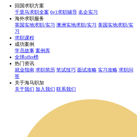
回国求职方案
千里马求职全案
6v1求职辅导
名企实习
海外求职服务
英国实地求职/实习
澳洲实地求职/实习
美国实地求职/实
习
求职课程
成功案例
学员故事
案例库
全球offer榜
热门资讯
就业指南
求职简历
笔试技巧
面试攻略
实习攻略
求职问
答
关于海马职加
关于我们
加入我们
联系我们