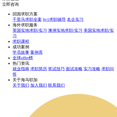
立即咨询
回国求职方案
千里马求职全案
6v1求职辅导
名企实习
海外求职服务
英国实地求职/实习
澳洲实地求职/实习
美国实地求职/实
习
求职课程
成功案例
学员故事
案例库
全球offer榜
热门资讯
就业指南
求职简历
笔试技巧
面试攻略
实习攻略
求职问
答
关于海马职加
关于我们
加入我们
联系我们