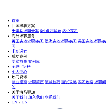
首页
回国求职方案
千里马求职全案
6v1求职辅导
名企实习
海外求职服务
英国实地求职/实习
澳洲实地求职/实习
美国实地求职/实
习
求职课程
成功案例
学员故事
案例库
全球offer榜
个人中心
热门资讯
就业指南
求职简历
笔试技巧
面试攻略
实习攻略
求职问
答
关于海马职加
关于我们
加入我们
联系我们
CN
/
EN