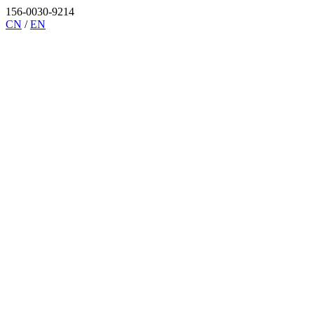
156-0030-9214
CN
/
EN