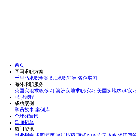
首页
回国求职方案
千里马求职全案
6v1求职辅导
名企实习
海外求职服务
英国实地求职/实习
澳洲实地求职/实习
美国实地求职/实
求职课程
成功案例
学员故事
案例库
全球offer榜
导师招募
热门资讯
就业指南
求职简历
笔试技巧
面试攻略
实习攻略
求职问