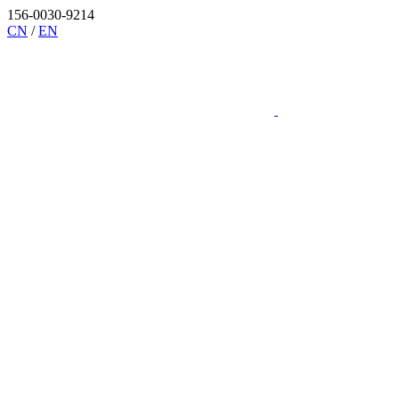
156-0030-9214
CN
/
EN