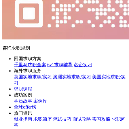
咨询求职规划
回国求职方案
千里马求职全案
6v1求职辅导
名企实习
海外求职服务
英国实地求职/实习
澳洲实地求职/实习
美国实地求职/实
习
求职课程
成功案例
学员故事
案例库
全球offer榜
热门资讯
就业指南
求职简历
笔试技巧
面试攻略
实习攻略
求职问
答