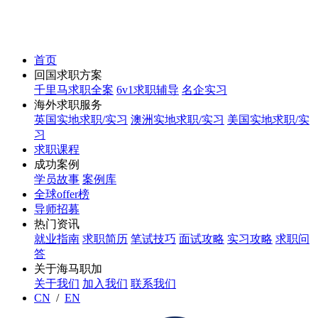
首页
回国求职方案
千里马求职全案
6v1求职辅导
名企实习
海外求职服务
英国实地求职/实习
澳洲实地求职/实习
美国实地求职/实
习
求职课程
成功案例
学员故事
案例库
全球offer榜
导师招募
热门资讯
就业指南
求职简历
笔试技巧
面试攻略
实习攻略
求职问
答
关于海马职加
关于我们
加入我们
联系我们
CN
/
EN