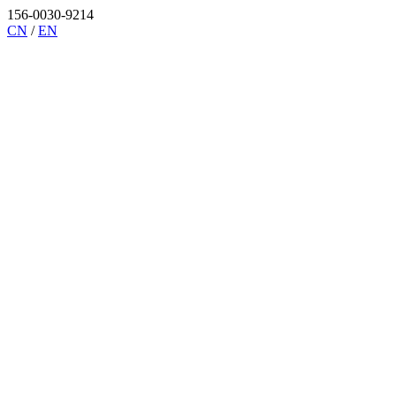
156-0030-9214
CN
/
EN