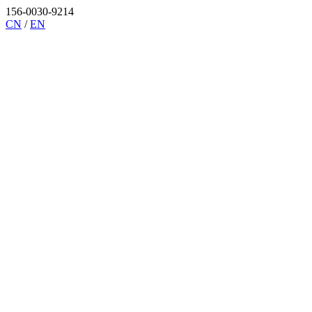
156-0030-9214
CN
/
EN