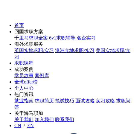
首页
回国求职方案
千里马求职全案
6v1求职辅导
名企实习
海外求职服务
英国实地求职/实习
澳洲实地求职/实习
美国实地求职/实
习
求职课程
成功案例
学员故事
案例库
全球offer榜
个人中心
热门资讯
就业指南
求职简历
笔试技巧
面试攻略
实习攻略
求职问
答
关于海马职加
关于我们
加入我们
联系我们
CN
/
EN