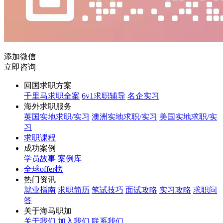
添加微信
立即咨询
回国求职方案
千里马求职全案
6v1求职辅导
名企实习
海外求职服务
英国实地求职/实习
澳洲实地求职/实习
美国实地求职/实
习
求职课程
成功案例
学员故事
案例库
全球offer榜
热门资讯
就业指南
求职简历
笔试技巧
面试攻略
实习攻略
求职问
答
关于海马职加
关于我们
加入我们
联系我们