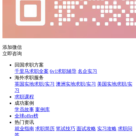
添加微信
立即咨询
回国求职方案
千里马求职全案
6v1求职辅导
名企实习
海外求职服务
英国实地求职/实习
澳洲实地求职/实习
美国实地求职/实
习
求职课程
成功案例
学员故事
案例库
全球offer榜
热门资讯
就业指南
求职简历
笔试技巧
面试攻略
实习攻略
求职问
答