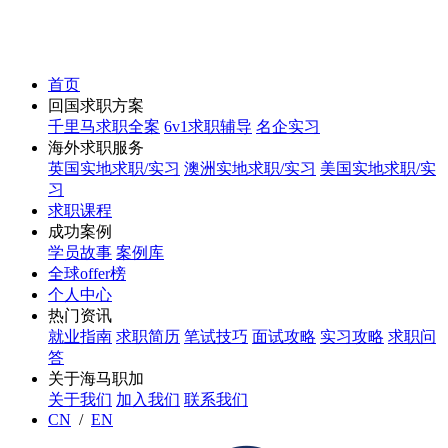
首页
回国求职方案
千里马求职全案
6v1求职辅导
名企实习
海外求职服务
英国实地求职/实习
澳洲实地求职/实习
美国实地求职/实
习
求职课程
成功案例
学员故事
案例库
全球offer榜
个人中心
热门资讯
就业指南
求职简历
笔试技巧
面试攻略
实习攻略
求职问
答
关于海马职加
关于我们
加入我们
联系我们
CN
/
EN