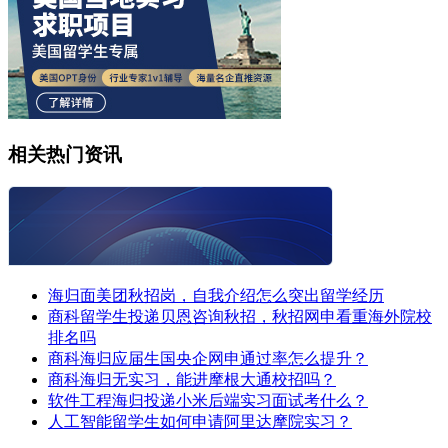
相关热门资讯
海归面美团秋招岗，自我介绍怎么突出留学经历
商科留学生投递贝恩咨询秋招，秋招网申看重海外院校
排名吗
商科海归应届生国央企网申通过率怎么提升？
商科海归无实习，能进摩根大通校招吗？
软件工程海归投递小米后端实习面试考什么？
人工智能留学生如何申请阿里达摩院实习？