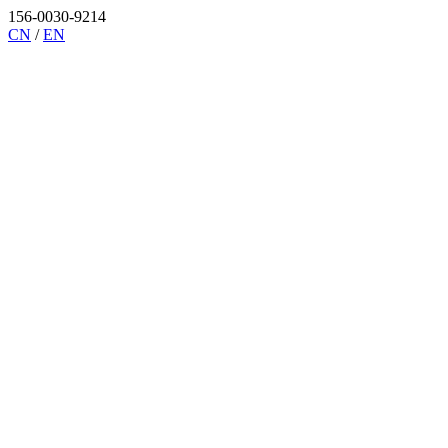
156-0030-9214
CN
/
EN