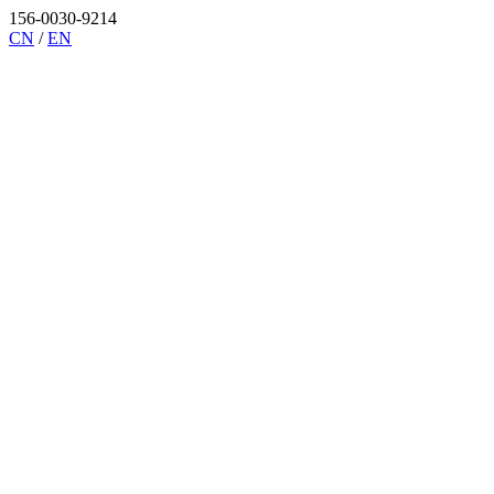
156-0030-9214
CN
/
EN