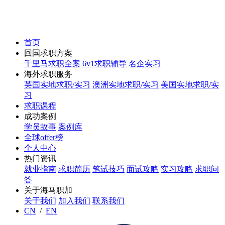
首页
回国求职方案
千里马求职全案
6v1求职辅导
名企实习
海外求职服务
英国实地求职/实习
澳洲实地求职/实习
美国实地求职/实
习
求职课程
成功案例
学员故事
案例库
全球offer榜
个人中心
热门资讯
就业指南
求职简历
笔试技巧
面试攻略
实习攻略
求职问
答
关于海马职加
关于我们
加入我们
联系我们
CN
/
EN