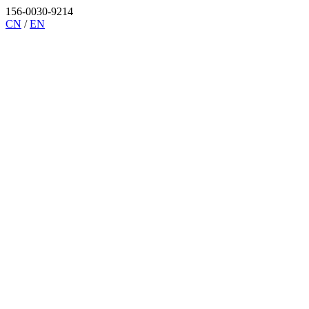
156-0030-9214
CN
/
EN