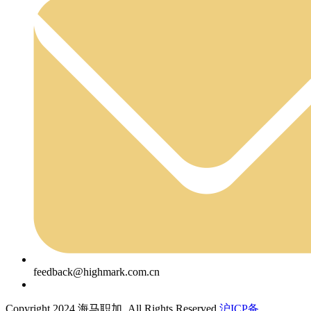
feedback@highmark.com.cn
Copyright 2024 海马职加, All Rights Reserved
沪ICP备