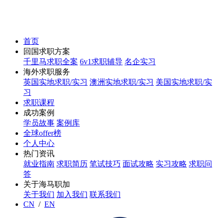
首页
回国求职方案
千里马求职全案
6v1求职辅导
名企实习
海外求职服务
英国实地求职/实习
澳洲实地求职/实习
美国实地求职/实
习
求职课程
成功案例
学员故事
案例库
全球offer榜
个人中心
热门资讯
就业指南
求职简历
笔试技巧
面试攻略
实习攻略
求职问
答
关于海马职加
关于我们
加入我们
联系我们
CN
/
EN