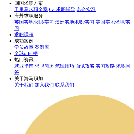
回国求职方案
千里马求职全案
6v1求职辅导
名企实习
海外求职服务
英国实地求职/实习
澳洲实地求职/实习
美国实地求职/实
习
求职课程
成功案例
学员故事
案例库
全球offer榜
热门资讯
就业指南
求职简历
笔试技巧
面试攻略
实习攻略
求职问
答
关于海马职加
关于我们
加入我们
联系我们