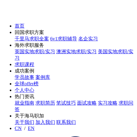
首页
回国求职方案
千里马求职全案
6v1求职辅导
名企实习
海外求职服务
英国实地求职/实习
澳洲实地求职/实习
美国实地求职/实
习
求职课程
成功案例
学员故事
案例库
全球offer榜
个人中心
热门资讯
就业指南
求职简历
笔试技巧
面试攻略
实习攻略
求职问
答
关于海马职加
关于我们
加入我们
联系我们
CN
/
EN