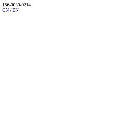
156-0030-9214
CN
/
EN