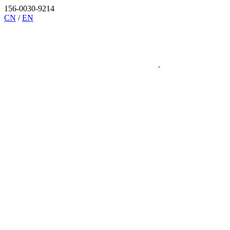
156-0030-9214
CN
/
EN