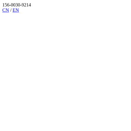
156-0030-9214
CN
/
EN