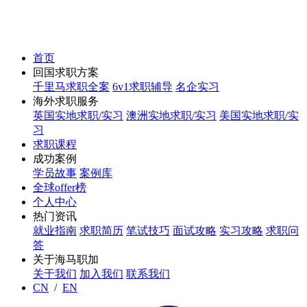
首页
回国求职方案
千里马求职全案
6v1求职辅导
名企实习
海外求职服务
英国实地求职/实习
澳洲实地求职/实习
美国实地求职/实
习
求职课程
成功案例
学员故事
案例库
全球offer榜
个人中心
热门资讯
就业指南
求职简历
笔试技巧
面试攻略
实习攻略
求职问
答
关于海马职加
关于我们
加入我们
联系我们
CN
/
EN