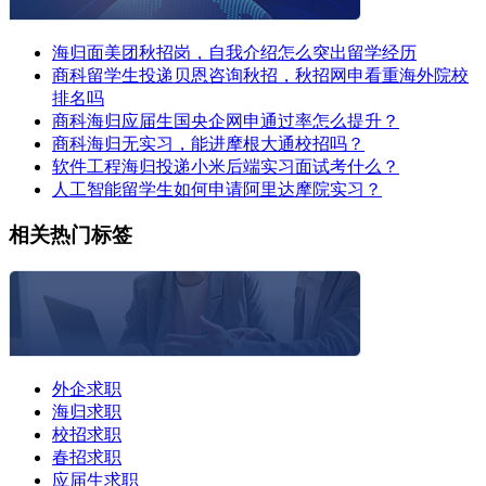
海归面美团秋招岗，自我介绍怎么突出留学经历
商科留学生投递贝恩咨询秋招，秋招网申看重海外院校
排名吗
商科海归应届生国央企网申通过率怎么提升？
商科海归无实习，能进摩根大通校招吗？
软件工程海归投递小米后端实习面试考什么？
人工智能留学生如何申请阿里达摩院实习？
相关热门标签
外企求职
海归求职
校招求职
春招求职
应届生求职