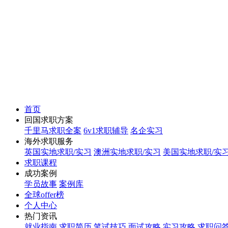
首页
回国求职方案
千里马求职全案
6v1求职辅导
名企实习
海外求职服务
英国实地求职/实习
澳洲实地求职/实习
美国实地求职/实
求职课程
成功案例
学员故事
案例库
全球offer榜
个人中心
热门资讯
就业指南
求职简历
笔试技巧
面试攻略
实习攻略
求职问