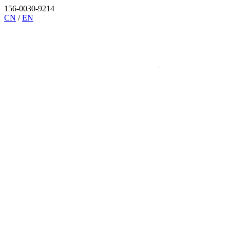
156-0030-9214
CN
/
EN