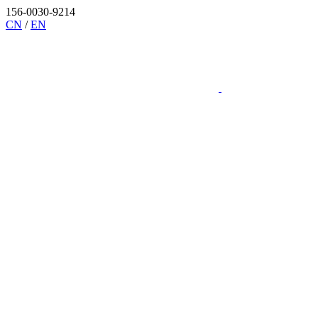
156-0030-9214
CN
/
EN