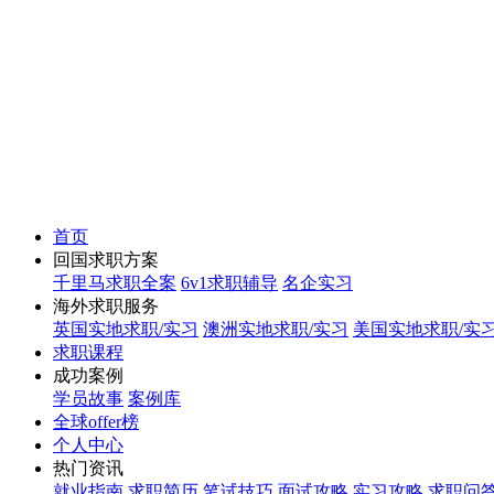
首页
回国求职方案
千里马求职全案
6v1求职辅导
名企实习
海外求职服务
英国实地求职/实习
澳洲实地求职/实习
美国实地求职/实
求职课程
成功案例
学员故事
案例库
全球offer榜
个人中心
热门资讯
就业指南
求职简历
笔试技巧
面试攻略
实习攻略
求职问