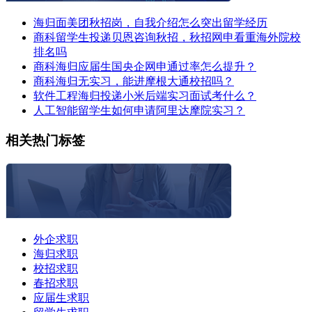
海归面美团秋招岗，自我介绍怎么突出留学经历
商科留学生投递贝恩咨询秋招，秋招网申看重海外院校
排名吗
商科海归应届生国央企网申通过率怎么提升？
商科海归无实习，能进摩根大通校招吗？
软件工程海归投递小米后端实习面试考什么？
人工智能留学生如何申请阿里达摩院实习？
相关热门标签
外企求职
海归求职
校招求职
春招求职
应届生求职