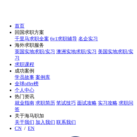
首页
回国求职方案
千里马求职全案
6v1求职辅导
名企实习
海外求职服务
英国实地求职/实习
澳洲实地求职/实习
美国实地求职/实
习
求职课程
成功案例
学员故事
案例库
全球offer榜
个人中心
热门资讯
就业指南
求职简历
笔试技巧
面试攻略
实习攻略
求职问
答
关于海马职加
关于我们
加入我们
联系我们
CN
/
EN