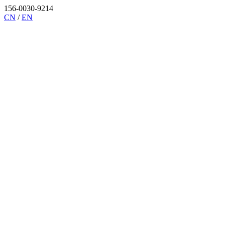
156-0030-9214
CN
/
EN