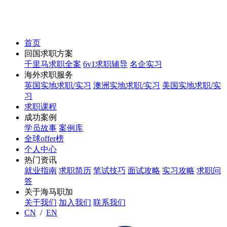
首页
回国求职方案
千里马求职全案
6v1求职辅导
名企实习
海外求职服务
英国实地求职/实习
澳洲实地求职/实习
美国实地求职/实
习
求职课程
成功案例
学员故事
案例库
全球offer榜
个人中心
热门资讯
就业指南
求职简历
笔试技巧
面试攻略
实习攻略
求职问
答
关于海马职加
关于我们
加入我们
联系我们
CN
/
EN