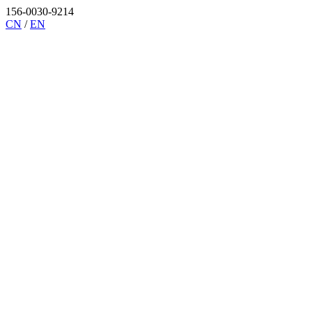
156-0030-9214
CN
/
EN