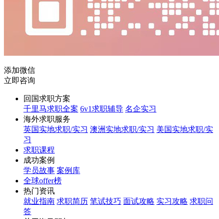
添加微信
立即咨询
回国求职方案
千里马求职全案
6v1求职辅导
名企实习
海外求职服务
英国实地求职/实习
澳洲实地求职/实习
美国实地求职/实
习
求职课程
成功案例
学员故事
案例库
全球offer榜
热门资讯
就业指南
求职简历
笔试技巧
面试攻略
实习攻略
求职问
答