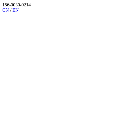
156-0030-9214
CN
/
EN