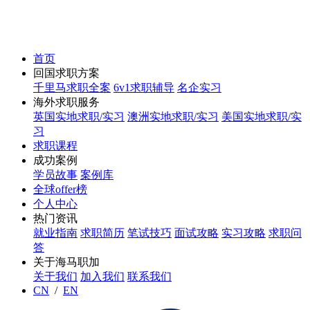
首页
回国求职方案
千里马求职全案
6v1求职辅导
名企实习
海外求职服务
英国实地求职/实习
澳洲实地求职/实习
美国实地求职/实
习
求职课程
成功案例
学员故事
案例库
全球offer榜
个人中心
热门资讯
就业指南
求职简历
笔试技巧
面试攻略
实习攻略
求职问
答
关于海马职加
关于我们
加入我们
联系我们
CN
/
EN