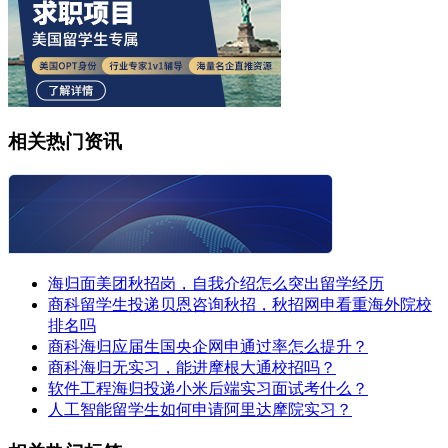
相关热门资讯
海归面美团秋招岗，自我介绍怎么突出留学经历
商科留学生投递贝恩咨询秋招，秋招网申看重海外院校
排名吗
商科海归应届生国央企网申通过率怎么提升？
商科海归无实习，能进摩根大通校招吗？
软件工程海归投递小米后端实习面试考什么？
人工智能留学生如何申请阿里达摩院实习？