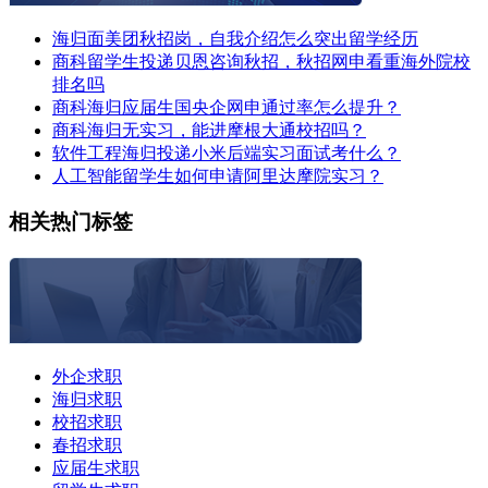
海归面美团秋招岗，自我介绍怎么突出留学经历
商科留学生投递贝恩咨询秋招，秋招网申看重海外院校
排名吗
商科海归应届生国央企网申通过率怎么提升？
商科海归无实习，能进摩根大通校招吗？
软件工程海归投递小米后端实习面试考什么？
人工智能留学生如何申请阿里达摩院实习？
相关热门标签
外企求职
海归求职
校招求职
春招求职
应届生求职