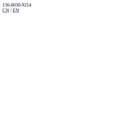
156-0030-9214
CN
/
EN