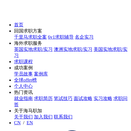
首页
回国求职方案
千里马求职全案
6v1求职辅导
名企实习
海外求职服务
英国实地求职/实习
澳洲实地求职/实习
美国实地求职/实
习
求职课程
成功案例
学员故事
案例库
全球offer榜
个人中心
热门资讯
就业指南
求职简历
笔试技巧
面试攻略
实习攻略
求职问
答
关于海马职加
关于我们
加入我们
联系我们
CN
/
EN