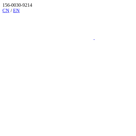
156-0030-9214
CN
/
EN