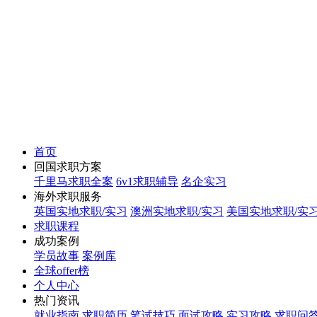
首页
回国求职方案
千里马求职全案
6v1求职辅导
名企实习
海外求职服务
英国实地求职/实习
澳洲实地求职/实习
美国实地求职/实
求职课程
成功案例
学员故事
案例库
全球offer榜
个人中心
热门资讯
就业指南
求职简历
笔试技巧
面试攻略
实习攻略
求职问